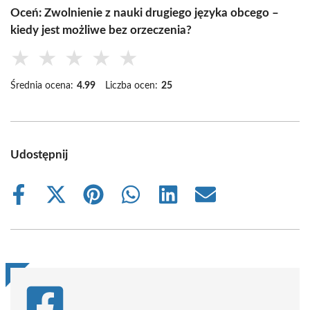
Oceń: Zwolnienie z nauki drugiego języka obcego –
kiedy jest możliwe bez orzeczenia?
★
★
★
★
★
Średnia ocena:
4.99
Liczba ocen:
25
Udostępnij
Share
Share
Share
Share
Share
Share
on
on
on
on
on
on
Facebook
X
Pinterest
WhatsApp
LinkedIn
Email
(Twitter)