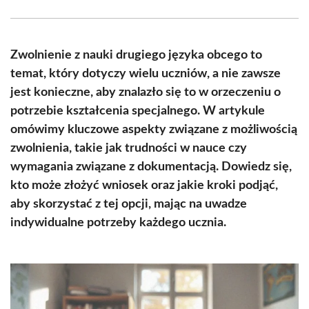
Facebook
X
Pinterest
WhatsApp
LinkedIn
Email
(Twitter)
Zwolnienie z nauki drugiego języka obcego to
temat, który dotyczy wielu uczniów, a nie zawsze
jest konieczne, aby znalazło się to w orzeczeniu o
potrzebie kształcenia specjalnego. W artykule
omówimy kluczowe aspekty związane z możliwością
zwolnienia, takie jak trudności w nauce czy
wymagania związane z dokumentacją. Dowiedz się,
kto może złożyć wniosek oraz jakie kroki podjąć,
aby skorzystać z tej opcji, mając na uwadze
indywidualne potrzeby każdego ucznia.