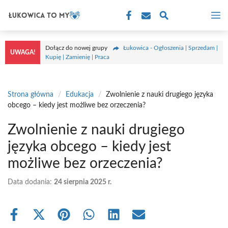
Przejdź
M
do
treści
Dołącz do nowej grupy
Łukowica - Ogłoszenia | Sprzedam |
UWAGA!
Kupię | Zamienię | Praca
Strona główna
/
Edukacja
/
Zwolnienie z nauki drugiego języka
obcego – kiedy jest możliwe bez orzeczenia?
Zwolnienie z nauki drugiego
języka obcego – kiedy jest
możliwe bez orzeczenia?
Data dodania:
24 sierpnia 2025 r.
Share
Share
Share
Share
Share
Share
on
on
on
on
on
on