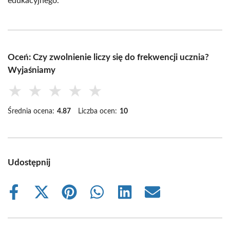
edukacyjnego.
Oceń: Czy zwolnienie liczy się do frekwencji ucznia?
Wyjaśniamy
★
★
★
★
★
Średnia ocena:
4.87
Liczba ocen:
10
Udostępnij
Share
Share
Share
Share
Share
Share
on
on
on
on
on
on
Facebook
X
Pinterest
WhatsApp
LinkedIn
Email
(Twitter)