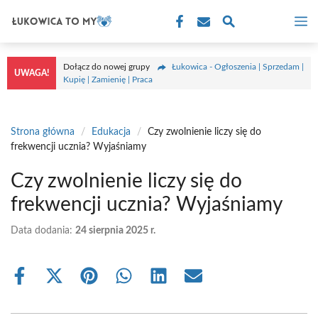
Przejdź
M
do
treści
Dołącz do nowej grupy
Łukowica - Ogłoszenia | Sprzedam |
UWAGA!
Kupię | Zamienię | Praca
Strona główna
/
Edukacja
/
Czy zwolnienie liczy się do
frekwencji ucznia? Wyjaśniamy
Czy zwolnienie liczy się do
frekwencji ucznia? Wyjaśniamy
Data dodania:
24 sierpnia 2025 r.
Share
Share
Share
Share
Share
Share
on
on
on
on
on
on
Facebook
X
Pinterest
WhatsApp
LinkedIn
Email
(Twitter)