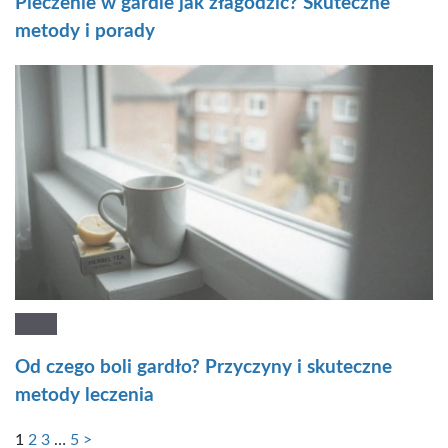
Pieczenie w gardle jak złagodzić? Skuteczne
metody i porady
Od czego boli gardło? Przyczyny i skuteczne
metody leczenia
1
2
3
…
5
>