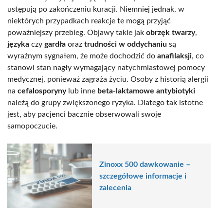
ustępują po zakończeniu kuracji. Niemniej jednak, w
niektórych przypadkach reakcje te mogą przyjąć
poważniejszy przebieg. Objawy takie jak
obrzęk twarzy
,
języka
czy
gardła
oraz
trudności w oddychaniu
są
wyraźnym sygnałem, że może dochodzić do
anafilaksji
, co
stanowi stan nagły wymagający natychmiastowej pomocy
medycznej, ponieważ zagraża życiu. Osoby z historią alergii
na
cefalo­sporyny
lub inne
beta-laktamowe antybiotyki
należą do grupy zwiększonego ryzyka. Dlatego tak istotne
jest, aby pacjenci bacznie obserwowali swoje
samopoczucie.
Zinoxx 500 dawkowanie –
szczegółowe informacje i
zalecenia