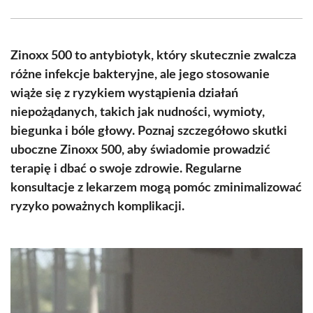
Facebook
X
Pinterest
WhatsApp
LinkedIn
Email
(Twitter)
Zinoxx 500 to antybiotyk, który skutecznie zwalcza
różne infekcje bakteryjne, ale jego stosowanie
wiąże się z ryzykiem wystąpienia działań
niepożądanych, takich jak nudności, wymioty,
biegunka i bóle głowy. Poznaj szczegółowo skutki
uboczne Zinoxx 500, aby świadomie prowadzić
terapię i dbać o swoje zdrowie. Regularne
konsultacje z lekarzem mogą pomóc zminimalizować
ryzyko poważnych komplikacji.