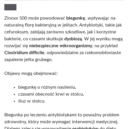
Zinoxx 500 może powodować
biegunkę
, wpływając na
naturalną florę bakteryjną w jelitach. Antybiotyki, takie jak
cefuroksym, zabijają zarówno szkodliwe, jak i korzystne
bakterie, co czasami skutkuje
dysbiozą
. W jej wyniku mogą
rozwijać się
niebezpieczne mikroorganizmy
, na przykład
Clostridium difficile
, odpowiedzialne za rzekomobłoniaste
zapalenie jelita grubego.
Objawy mogą obejmować:
biegunkę o różnym nasileniu,
czasami obecność krwi w stolcu,
śluz w stolcu.
Biegunka po leczeniu antybiotykami to poważny problem
zdrowotny, który może wymagać interwencji medycznej.
Dlatego zaleca się wprowadzenie
probiotyków
do diety,