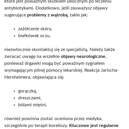
które jest poważnym skutkiem ubocznym po leczeniu
antybiotykami. Dodatkowo, jeśli zauważysz objawy
sugerujące
problemy z wątrobą
, takie jak:
zażółcenie skóry,
białkówek oczu,
niezwłocznie skontaktuj się ze specjalistą. Należy także
zwracać uwagę na wszelkie
objawy neurologiczne
,
ponieważ drgawki mogą być poważnym sygnałem
wymagającym pilnej pomocy lekarskiej. Reakcja Jarischa-
Herxheimera, objawiająca się:
gorączką,
dreszczami,
bólami mięśni,
również powinna zostać oceniona przez medyka,
szczególnie po terapii boreliozy.
Kluczowe jest regularne