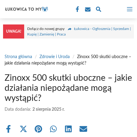
Przejdź
M
do
treści
Dołącz do nowej grupy
Łukowica - Ogłoszenia | Sprzedam |
UWAGA!
Kupię | Zamienię | Praca
Strona główna
/
Zdrowie i Uroda
/
Zinoxx 500 skutki uboczne –
jakie działania niepożądane mogą wystąpić?
Zinoxx 500 skutki uboczne – jakie
działania niepożądane mogą
wystąpić?
Data dodania:
2 sierpnia 2025 r.
Share
Share
Share
Share
Share
Share
on
on
on
on
on
on