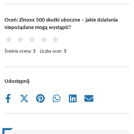
Oceń: Zinoxx 500 skutki uboczne – jakie działania
niepożądane mogą wystąpić?
★
★
★
★
★
Średnia ocena:
5
Liczba ocen:
5
Udostępnij
Share
Share
Share
Share
Share
Share
on
on
on
on
on
on
Facebook
X
Pinterest
WhatsApp
LinkedIn
Email
(Twitter)