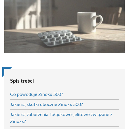
Spis treści
Co powoduje Zinoxx 500?
Jakie są skutki uboczne Zinoxx 500?
Jakie są zaburzenia żołądkowo-jelitowe związane z
Zinoxx?