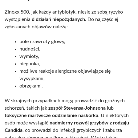
Zinoxx 500, jak każdy antybiotyk, niesie ze sobą ryzyko
wystąpienia
d działań niepożądanych
. Do najczęściej
zgłaszanych objawów należą:
bóle i zawroty głowy,
nudności,
wymioty,
biegunka,
możliwe reakcje alergiczne objawiające się
wysypkami,
obrzękami.
W skrajnych przypadkach mogą prowadzić do groźnych
schorzeń, takich jak
zespół Stevensa-Johnsona
lub
toksyczne martwicze oddzielanie naskórka
. U niektórych
osób może wystąpić
nadmierny rozwój grzybów z rodzaju
Candida
, co prowadzi do infekcji grzybiczych i zaburza
naturalną równowagę flory bakteryjnej. Warto także