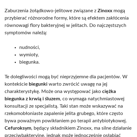
Zaburzenia żołądkowo-jelitowe związane z
Zinoxx
mogą
przybierać różnorodne formy, które są efektem zakłócenia
równowagi flory bakteryjnej w jelitach. Do najczęstszych
symptomów należą:
nudności,
wymioty,
biegunka.
Te dolegliwości mogą być nieprzyjemne dla pacjentów. W
kontekście
biegunki
warto zwrócić uwagę na jej
charakterystykę. Może ona występować jako
ciężka
biegunka z krwią i śluzem
, co wymaga natychmiastowej
konsultacji ze specjalistą. Taki stan może wskazywać na
rzekomobłoniaste zapalenie jelita grubego, które często
bywa poważnym powikłaniem po terapii antybiotykowej.
Cefuroksym
, będący składnikiem Zinoxx, ma silne działanie
przeciwbakteryjne, jednak może jednocześnie osłabiać