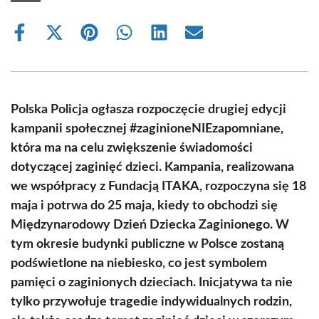
Share
Share
Share
Share
Share
Share
on
on
on
on
on
on
Facebook
X
Pinterest
WhatsApp
LinkedIn
Email
(Twitter)
Polska Policja ogłasza rozpoczęcie drugiej edycji
kampanii społecznej #zaginioneNIEzapomniane,
która ma na celu zwiększenie świadomości
dotyczącej zaginięć dzieci. Kampania, realizowana
we współpracy z Fundacją ITAKA, rozpoczyna się 18
maja i potrwa do 25 maja, kiedy to obchodzi się
Międzynarodowy Dzień Dziecka Zaginionego. W
tym okresie budynki publiczne w Polsce zostaną
podświetlone na niebiesko, co jest symbolem
pamięci o zaginionych dzieciach. Inicjatywa ta nie
tylko przywołuje tragedie indywidualnych rodzin,