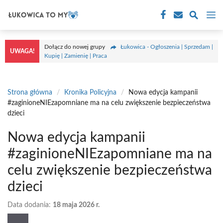
Przejdź
M
do
treści
Dołącz do nowej grupy
Łukowica - Ogłoszenia | Sprzedam |
UWAGA!
Kupię | Zamienię | Praca
Strona główna
/
Kronika Policyjna
/
Nowa edycja kampanii
#zaginioneNIEzapomniane ma na celu zwiększenie bezpieczeństwa
dzieci
Nowa edycja kampanii
#zaginioneNIEzapomniane ma na
celu zwiększenie bezpieczeństwa
dzieci
Data dodania:
18 maja 2026 r.