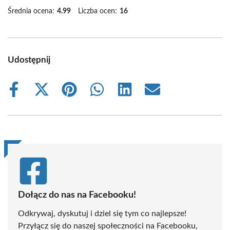
Średnia ocena:
4.99
Liczba ocen:
16
Udostępnij
Share
Share
Share
Share
Share
Share
on
on
on
on
on
on
Facebook
X
Pinterest
WhatsApp
LinkedIn
Email
(Twitter)
Dołącz do nas na Facebooku!
Odkrywaj, dyskutuj i dziel się tym co najlepsze!
Przyłącz się do naszej społeczności na Facebooku,