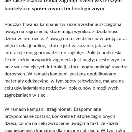
ale także osadza temat zaginięć dzieci w szerszym
kontekście społecznym i technologicznym.
Podczas trwania kampanii zwrócona zostanie szczególna
uwaga na zagrożenia, które mogą wynikać z działalności
dzieci w internecie. Z uwagi na to, że dzieci nawiązują coraz
więcej relacji online, istotne jest wskazanie, jak takie
interakcje mogą prowadzić do zaginięć. Policja podkreśla,
że nie każdy przypadek zaginięcia jest nagły; często wynika
on z wcześniejszych interakcji, które mogły umknąć uwadze
dorosłych. W ramach kampanii zostaną opublikowane
materiały edukacyjne, w tym spoty telewizyjne, mające na
celu uświadamianie rodziców i opiekunów o możliwych
zagrożeniach w sieci.
W ramach kampanii #zaginioneNIEzapomniane
przypomniane zostaną konkretne historie zaginionych
dzieci, co ma na celu zwrócenie uwagi na fakt, że każda
zaginięcie jest dramatem dla rodziny i bliskich. W tym roku