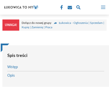
Przejdź
M
do
treści
Dołącz do nowej grupy
Łukowica - Ogłoszenia | Sprzedam |
UWAGA!
Kupię | Zamienię | Praca
Spis treści
Wstęp
Opis