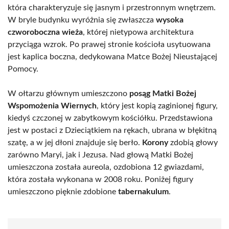
która charakteryzuje się jasnym i przestronnym wnętrzem.
W bryle budynku wyróżnia się zwłaszcza
wysoka
czworoboczna wieża
, której nietypowa architektura
przyciąga wzrok. Po prawej stronie kościoła usytuowana
jest kaplica boczna, dedykowana Matce Bożej Nieustającej
Pomocy.
W ołtarzu głównym umieszczono
posąg Matki Bożej
Wspomożenia Wiernych
, który jest kopią zaginionej figury,
kiedyś czczonej w zabytkowym kościółku. Przedstawiona
jest w postaci z Dzieciątkiem na rękach, ubrana w błękitną
szatę, a w jej dłoni znajduje się berło.
Korony
zdobią głowy
zarówno Maryi, jak i Jezusa. Nad głową Matki Bożej
umieszczona została aureola, ozdobiona 12 gwiazdami,
która została wykonana w 2008 roku. Poniżej figury
umieszczono pięknie zdobione
tabernakulum
.