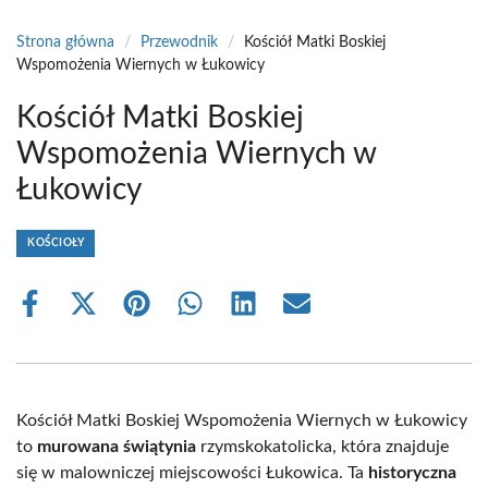
Strona główna
/
Przewodnik
/
Kościół Matki Boskiej
Wspomożenia Wiernych w Łukowicy
Kościół Matki Boskiej
Wspomożenia Wiernych w
Łukowicy
KOŚCIOŁY
Share
Share
Share
Share
Share
Share
on
on
on
on
on
on
Facebook
X
Pinterest
WhatsApp
LinkedIn
Email
(Twitter)
Kościół Matki Boskiej Wspomożenia Wiernych w Łukowicy
to
murowana świątynia
rzymskokatolicka, która znajduje
się w malowniczej miejscowości Łukowica. Ta
historyczna