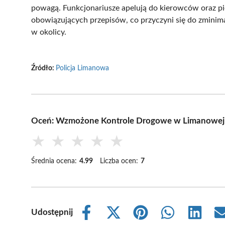
powagą. Funkcjonariusze apelują do kierowców oraz pi
obowiązujących przepisów, co przyczyni się do zmini
w okolicy.
Źródło:
Policja Limanowa
Oceń: Wzmożone Kontrole Drogowe w Limanowej
★
★
★
★
★
Średnia ocena:
4.99
Liczba ocen:
7
Udostępnij
Share
Share
Share
Share
Share
on
on
on
on
on