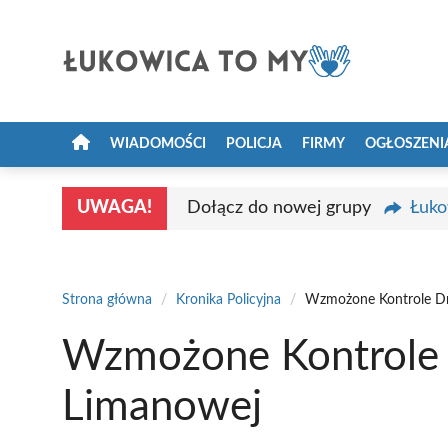
Przejdź
do
treści
WIADOMOŚCI
POLICJA
FIRMY
OGŁOSZENI
UWAGA!
Dołącz do nowej grupy
Łuko
Strona główna
/
Kronika Policyjna
/
Wzmożone Kontrole D
Wzmożone Kontrole
Limanowej