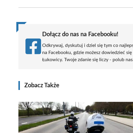
Facebook
X
Pinterest
WhatsApp
LinkedIn
(Twitter)
Dołącz do nas na Facebooku!
Odkrywaj, dyskutuj i dziel się tym co najlep
na Facebooku, gdzie możesz dowiedzieć się
Łukowicy. Twoje zdanie się liczy - polub nas
Zobacz Także