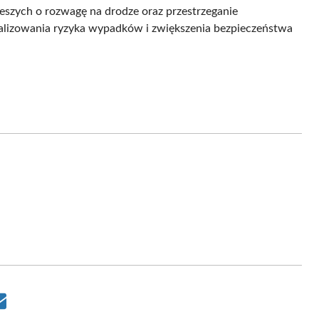
eszych o rozwagę na drodze oraz przestrzeganie
malizowania ryzyka wypadków i zwiększenia bezpieczeństwa
Share
on