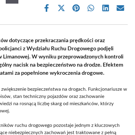
Share
Share
Share
Share
Share
Share
on
on
on
on
on
on
Facebook
X
Pinterest
WhatsApp
LinkedIn
Email
(Twitter)
ców dotyczące przekraczania prędkości oraz
policjanci z Wydziału Ruchu Drogowego podjęli
a w Limanowej. W wyniku przeprowadzonych kontroli
gólny nacisk na bezpieczeństwo na drodze. Efektem
datami za popełnione wykroczenia drogowe.
celu zwiększenie bezpieczeństwa na drogach. Funkcjonariusze w
episów, stan techniczny pojazdów oraz zachowanie
iedzi na rosnącą liczbę skarg od mieszkańców, którzy
owej.
estników ruchu drogowego pozostaje jednym z kluczowych
zące niebezpiecznych zachowań jest traktowane z pełną