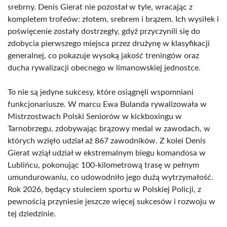
srebrny. Denis Gierat nie pozostał w tyle, wracając z
kompletem trofeów: złotem, srebrem i brązem. Ich wysiłek i
poświęcenie zostały dostrzegły, gdyż przyczynili się do
zdobycia pierwszego miejsca przez drużynę w klasyfikacji
generalnej, co pokazuje wysoką jakość treningów oraz
ducha rywalizacji obecnego w limanowskiej jednostce.
To nie są jedyne sukcesy, które osiągnęli wspomniani
funkcjonariusze. W marcu Ewa Bulanda rywalizowała w
Mistrzostwach Polski Seniorów w kickboxingu w
Tarnobrzegu, zdobywając brązowy medal w zawodach, w
których wzięło udział aż 867 zawodników. Z kolei Denis
Gierat wziął udział w ekstremalnym biegu komandosa w
Lublińcu, pokonując 100-kilometrową trasę w pełnym
umundurowaniu, co udowodniło jego dużą wytrzymałość.
Rok 2026, będący stuleciem sportu w Polskiej Policji, z
pewnością przyniesie jeszcze więcej sukcesów i rozwoju w
tej dziedzinie.