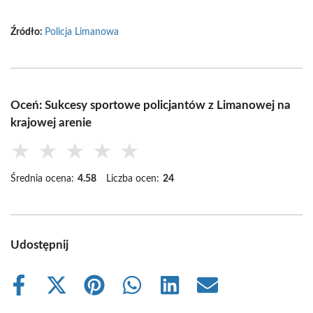
Źródło:
Policja Limanowa
Oceń: Sukcesy sportowe policjantów z Limanowej na
krajowej arenie
★
★
★
★
★
Średnia ocena:
4.58
Liczba ocen:
24
Udostępnij
Share
Share
Share
Share
Share
Share
on
on
on
on
on
on
Facebook
X
Pinterest
WhatsApp
LinkedIn
Email