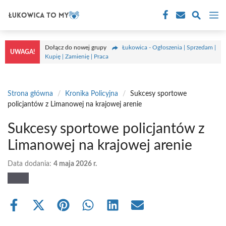
Przejdź
M
do
treści
Dołącz do nowej grupy
Łukowica - Ogłoszenia | Sprzedam |
UWAGA!
Kupię | Zamienię | Praca
Strona główna
/
Kronika Policyjna
/
Sukcesy sportowe
policjantów z Limanowej na krajowej arenie
Sukcesy sportowe policjantów z
Limanowej na krajowej arenie
Data dodania:
4 maja 2026 r.
Share
Share
Share
Share
Share
Share
on
on
on
on
on
on
Facebook
X
Pinterest
WhatsApp
LinkedIn
Email