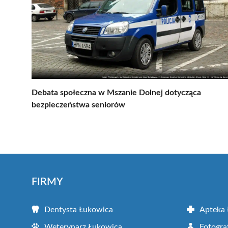
Debata społeczna w Mszanie Dolnej dotycząca
bezpieczeństwa seniorów
FIRMY
Dentysta Łukowica
Apteka
Weterynarz Łukowica
Fotogra