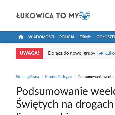
Przejdź
do
treści
WIADOMOŚCI
POLICJA
FIRMY
OGŁOSZE
UWAGA!
Dołącz do nowej grupy
Łuko
Strona główna
/
Kronika Policyjna
/
Podsumowanie weekend
Podsumowanie week
Świętych na drogach