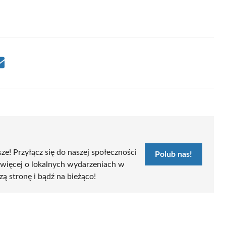
Share
on
Email
sze! Przyłącz się do naszej społeczności
Polub nas!
 więcej o lokalnych wydarzeniach w
zą stronę i bądź na bieżąco!