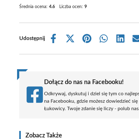
Średnia ocena:
4.6
Liczba ocen:
9
Udostępnij
Share
Share
Share
Share
Share
on
on
on
on
on
Facebook
X
Pinterest
WhatsApp
LinkedIn
(Twitter)
Dołącz do nas na Facebooku!
Odkrywaj, dyskutuj i dziel się tym co najlep
na Facebooku, gdzie możesz dowiedzieć się
Łukowicy. Twoje zdanie się liczy - polub nas
Zobacz Także