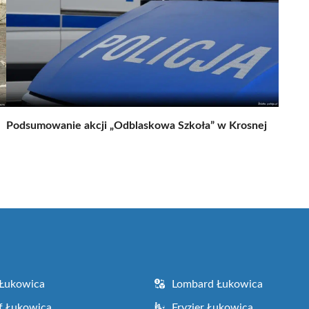
Podsumowanie akcji „Odblaskowa Szkoła” w Krosnej
 Łukowica
Lombard Łukowica
f Łukowica
Fryzjer Łukowica