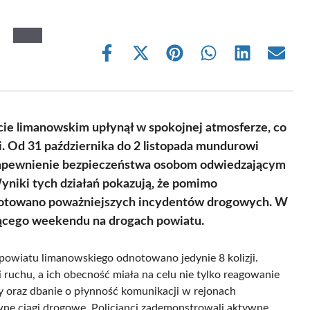
Share
Share
Share
Share
Share
Share
on
on
on
on
on
on
Facebook
X
Pinterest
WhatsApp
LinkedIn
Email
(Twitter)
ie limanowskim upłynął w spokojnej atmosferze, co
ji. Od 31 października do 2 listopada mundurowi
 zapewnienie bezpieczeństwa osobom odwiedzającym
Wyniki tych działań pokazują, że pomimo
dnotowano poważniejszych incydentów drogowych. W
jącego weekendu na drogach powiatu.
owiatu limanowskiego odnotowano jedynie 8 kolizji.
 ruchu, a ich obecność miała na celu nie tylko reagowanie
y oraz dbanie o płynność komunikacji w rejonach
ówne ciągi drogowe. Policjanci zademonstrowali aktywne