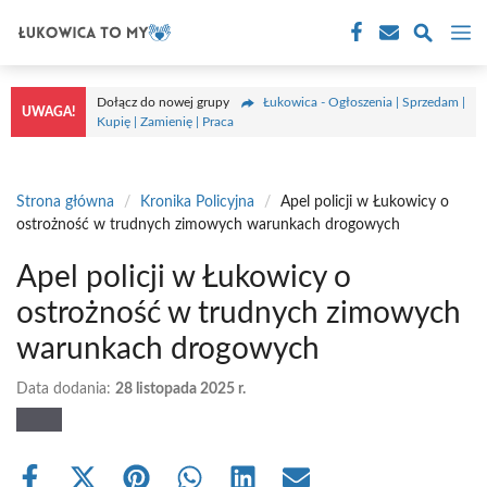
Przejdź
M
do
treści
Dołącz do nowej grupy
Łukowica - Ogłoszenia | Sprzedam |
UWAGA!
Kupię | Zamienię | Praca
Strona główna
/
Kronika Policyjna
/
Apel policji w Łukowicy o
ostrożność w trudnych zimowych warunkach drogowych
Apel policji w Łukowicy o
ostrożność w trudnych zimowych
warunkach drogowych
Data dodania:
28 listopada 2025 r.
Share
Share
Share
Share
Share
Share