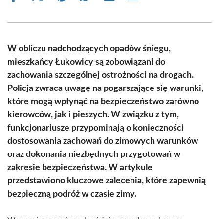
on
on
on
on
on
on
Facebook
X
Pinterest
WhatsApp
LinkedIn
Email
(Twitter)
W obliczu nadchodzących opadów śniegu,
mieszkańcy Łukowicy są zobowiązani do
zachowania szczególnej ostrożności na drogach.
Policja zwraca uwagę na pogarszające się warunki,
które mogą wpłynąć na bezpieczeństwo zarówno
kierowców, jak i pieszych. W związku z tym,
funkcjonariusze przypominają o konieczności
dostosowania zachowań do zimowych warunków
oraz dokonania niezbędnych przygotowań w
zakresie bezpieczeństwa. W artykule
przedstawiono kluczowe zalecenia, które zapewnią
bezpieczną podróż w czasie zimy.