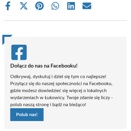
Share
Share
Share
Share
Share
Share
on
on
on
on
on
on
Facebook
X
Pinterest
WhatsApp
LinkedIn
Email
(Twitter)
Dołącz do nas na Facebooku!
Odkrywaj, dyskutuj i dziel się tym co najlepsze!
Przyłącz się do naszej społeczności na Facebooku,
gdzie możesz dowiedzieć się więcej o lokalnych
wydarzeniach w Łukowicy. Twoje zdanie się liczy -
polub naszą stronę i bądź na bieżąco!
Polub nas!