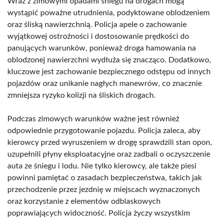
Wraz z zimowymi opadami śniegu na drogach mogą
wystąpić poważne utrudnienia, podyktowane oblodzeniem
oraz śliską nawierzchnią. Policja apele o zachowanie
wyjątkowej ostrożności i dostosowanie prędkości do
panujących warunków, ponieważ droga hamowania na
oblodzonej nawierzchni wydłuża się znacząco. Dodatkowo,
kluczowe jest zachowanie bezpiecznego odstępu od innych
pojazdów oraz unikanie nagłych manewrów, co znacznie
zmniejsza ryzyko kolizji na śliskich drogach.
Podczas zimowych warunków ważne jest również
odpowiednie przygotowanie pojazdu. Policja zaleca, aby
kierowcy przed wyruszeniem w drogę sprawdzili stan opon,
uzupełnili płyny eksploatacyjne oraz zadbali o oczyszczenie
auta ze śniegu i lodu. Nie tylko kierowcy, ale także piesi
powinni pamiętać o zasadach bezpieczeństwa, takich jak
przechodzenie przez jezdnię w miejscach wyznaczonych
oraz korzystanie z elementów odblaskowych
poprawiających widoczność. Policja życzy wszystkim