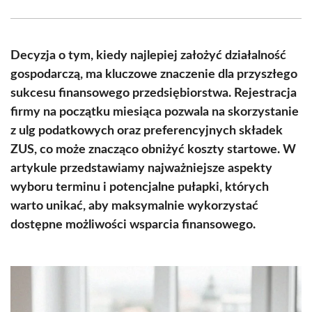
Facebook
X
Pinterest
WhatsApp
LinkedIn
Email
(Twitter)
Decyzja o tym, kiedy najlepiej założyć działalność
gospodarczą, ma kluczowe znaczenie dla przyszłego
sukcesu finansowego przedsiębiorstwa. Rejestracja
firmy na początku miesiąca pozwala na skorzystanie
z ulg podatkowych oraz preferencyjnych składek
ZUS, co może znacząco obniżyć koszty startowe. W
artykule przedstawiamy najważniejsze aspekty
wyboru terminu i potencjalne pułapki, których
warto unikać, aby maksymalnie wykorzystać
dostępne możliwości wsparcia finansowego.