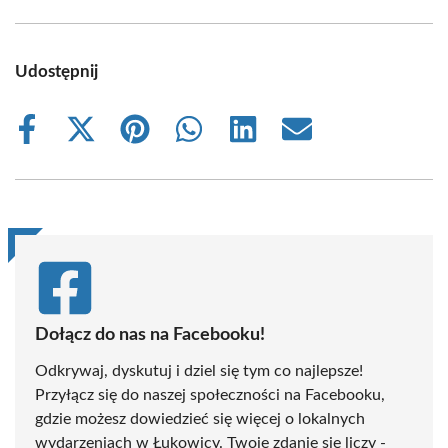
Udostępnij
Share
Share
Share
Share
Share
Share
on
on
on
on
on
on
Facebook
X
Pinterest
WhatsApp
LinkedIn
Email
(Twitter)
Dołącz do nas na Facebooku!
Odkrywaj, dyskutuj i dziel się tym co najlepsze!
Przyłącz się do naszej społeczności na Facebooku,
gdzie możesz dowiedzieć się więcej o lokalnych
wydarzeniach w Łukowicy. Twoje zdanie się liczy -