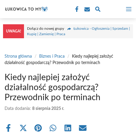
Przejdź
M
do
treści
Dołącz do nowej grupy
Łukowica - Ogłoszenia | Sprzedam |
UWAGA!
Kupię | Zamienię | Praca
Strona główna
/
Biznes i Praca
/
Kiedy najlepiej założyć
działalność gospodarczą? Przewodnik po terminach
Kiedy najlepiej założyć
działalność gospodarczą?
Przewodnik po terminach
Data dodania:
8 sierpnia 2025 r.
Share
Share
Share
Share
Share
Share
on
on
on
on
on
on