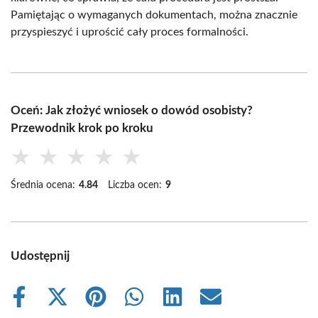
Pamiętając o wymaganych dokumentach, można znacznie
przyspieszyć i uprościć cały proces formalności.
Oceń: Jak złożyć wniosek o dowód osobisty?
Przewodnik krok po kroku
★
★
★
★
★
Średnia ocena:
4.84
Liczba ocen:
9
Udostępnij
Share
Share
Share
Share
Share
Share
on
on
on
on
on
on