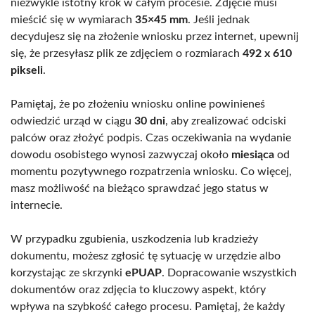
niezwykle istotny krok w całym procesie. Zdjęcie musi
mieścić się w wymiarach
35×45 mm
. Jeśli jednak
decydujesz się na złożenie wniosku przez internet, upewnij
się, że przesyłasz plik ze zdjęciem o rozmiarach
492 x 610
pikseli
.
Pamiętaj, że po złożeniu wniosku online powinieneś
odwiedzić urząd w ciągu
30 dni
, aby zrealizować odciski
palców oraz złożyć podpis. Czas oczekiwania na wydanie
dowodu osobistego wynosi zazwyczaj około
miesiąca
od
momentu pozytywnego rozpatrzenia wniosku. Co więcej,
masz możliwość na bieżąco sprawdzać jego status w
internecie.
W przypadku zgubienia, uszkodzenia lub kradzieży
dokumentu, możesz zgłosić tę sytuację w urzędzie albo
korzystając ze skrzynki
ePUAP
. Dopracowanie wszystkich
dokumentów oraz zdjęcia to kluczowy aspekt, który
wpływa na szybkość całego procesu. Pamiętaj, że każdy