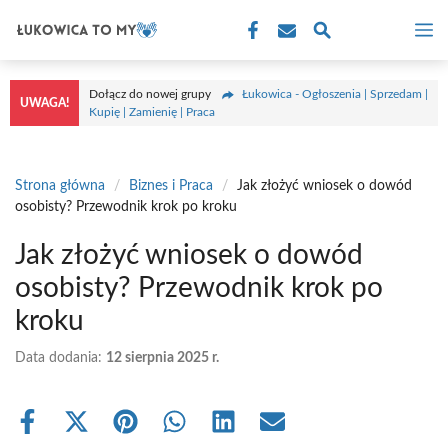
Przejdź
M
do
treści
Dołącz do nowej grupy
Łukowica - Ogłoszenia | Sprzedam |
UWAGA!
Kupię | Zamienię | Praca
Strona główna
/
Biznes i Praca
/
Jak złożyć wniosek o dowód
osobisty? Przewodnik krok po kroku
Jak złożyć wniosek o dowód
osobisty? Przewodnik krok po
kroku
Data dodania:
12 sierpnia 2025 r.
Share
Share
Share
Share
Share
Share
on
on
on
on
on
on