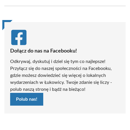
Facebook
X
Pinterest
WhatsApp
LinkedIn
Email
(Twitter)
Dołącz do nas na Facebooku!
Odkrywaj, dyskutuj i dziel się tym co najlepsze!
Przyłącz się do naszej społeczności na Facebooku,
gdzie możesz dowiedzieć się więcej o lokalnych
wydarzeniach w Łukowicy. Twoje zdanie się liczy -
polub naszą stronę i bądź na bieżąco!
Polub nas!