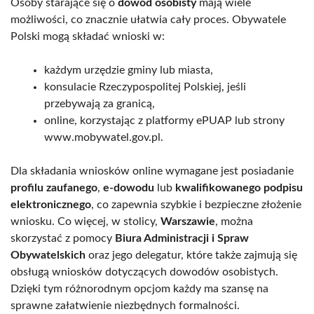
Osoby starające się o
dowód osobisty
mają wiele
możliwości, co znacznie ułatwia cały proces. Obywatele
Polski mogą składać wnioski w:
każdym urzędzie gminy lub miasta,
konsulacie Rzeczypospolitej Polskiej, jeśli
przebywają za granicą,
online, korzystając z platformy ePUAP lub strony
www.mobywatel.gov.pl.
Dla składania wniosków online wymagane jest posiadanie
profilu zaufanego
,
e-dowodu
lub
kwalifikowanego podpisu
elektronicznego
, co zapewnia szybkie i bezpieczne złożenie
wniosku. Co więcej, w stolicy,
Warszawie
, można
skorzystać z pomocy
Biura Administracji i Spraw
Obywatelskich
oraz jego delegatur, które także zajmują się
obsługą wniosków dotyczących dowodów osobistych.
Dzięki tym różnorodnym opcjom każdy ma szansę na
sprawne załatwienie niezbędnych formalności.