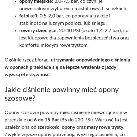
opony miejskie:
2,0-7,5 bar, co czyni je
uniwersalnym wyborem na asfaltowych ścieżkach,
fatbike’i:
0,5-2,0 bar, co poprawia trakcję i
stabilność na luźnym podłożu lub śniegu,
rowery dziecięce:
20-40 PSI (około 1,4-2,7 bar), co
jest kluczowe dla zapewnienia bezpieczeństwa oraz
komfortu młodym rowerzystom.
Ogólnie rzecz biorąc,
utrzymanie odpowiedniego ciśnienia
w oponach przekłada się na lepsze wrażenia z jazdy i
wyższą efektywność.
Jakie ciśnienie powinny mieć opony
szosowe?
Opony szosowe powinny mieć ciśnienie mieszczące się w
przedziale od
6 do 15 Bar
(85 do 220 PSI). Wartość ta jest
uzależniona od
szerokości opony
oraz
masy rowerzysty
.
Zwykle węższe opony potrzebują wyższego ciśnienia, co