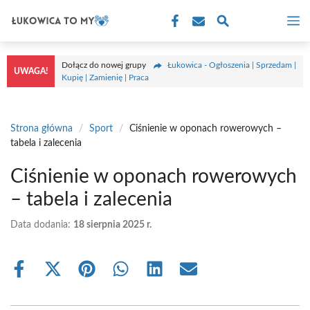
Przejdź
M
do
treści
Dołącz do nowej grupy
Łukowica - Ogłoszenia | Sprzedam |
UWAGA!
Kupię | Zamienię | Praca
Strona główna
/
Sport
/
Ciśnienie w oponach rowerowych –
tabela i zalecenia
Ciśnienie w oponach rowerowych
– tabela i zalecenia
Data dodania:
18 sierpnia 2025 r.
Share
Share
Share
Share
Share
Share
on
on
on
on
on
on
Facebook
X
Pinterest
WhatsApp
LinkedIn
Email
(Twitter)