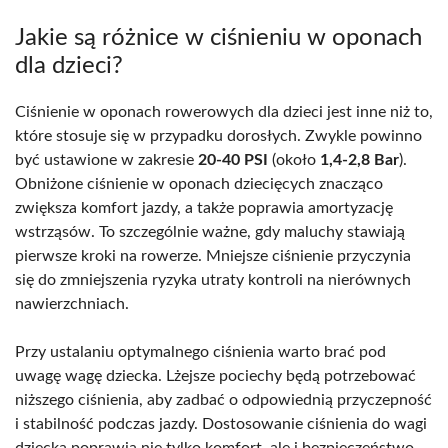
Jakie są różnice w ciśnieniu w oponach
dla dzieci?
Ciśnienie w oponach rowerowych dla dzieci jest inne niż to,
które stosuje się w przypadku dorosłych. Zwykle powinno
być ustawione w zakresie
20-40 PSI
(około
1,4-2,8 Bar
).
Obniżone ciśnienie w oponach dziecięcych znacząco
zwiększa komfort jazdy, a także poprawia amortyzację
wstrząsów. To szczególnie ważne, gdy maluchy stawiają
pierwsze kroki na rowerze. Mniejsze ciśnienie przyczynia
się do zmniejszenia ryzyka utraty kontroli na nierównych
nawierzchniach.
Przy ustalaniu optymalnego ciśnienia warto brać pod
uwagę wagę dziecka. Lżejsze pociechy będą potrzebować
niższego ciśnienia, aby zadbać o odpowiednią przyczepność
i stabilność podczas jazdy. Dostosowanie ciśnienia do wagi
dziecka poprawia nie tylko komfort, ale i bezpieczeństwo.