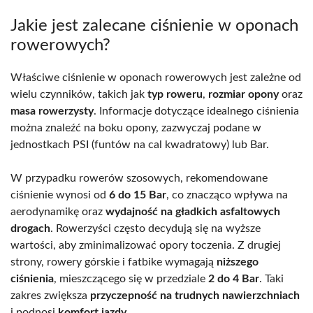
Jakie jest zalecane ciśnienie w oponach
rowerowych?
Właściwe ciśnienie w oponach rowerowych jest zależne od
wielu czynników, takich jak
typ roweru
,
rozmiar opony
oraz
masa rowerzysty
. Informacje dotyczące idealnego ciśnienia
można znaleźć na boku opony, zazwyczaj podane w
jednostkach PSI (funtów na cal kwadratowy) lub Bar.
W przypadku rowerów szosowych, rekomendowane
ciśnienie wynosi od
6 do 15 Bar
, co znacząco wpływa na
aerodynamikę oraz
wydajność na gładkich asfaltowych
drogach
. Rowerzyści często decydują się na wyższe
wartości, aby zminimalizować opory toczenia. Z drugiej
strony, rowery górskie i fatbike wymagają
niższego
ciśnienia
, mieszczącego się w przedziale
2 do 4 Bar
. Taki
zakres zwiększa
przyczepność na trudnych nawierzchniach
i podnosi
komfort jazdy
.