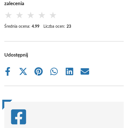
zalecenia
★
★
★
★
★
Średnia ocena:
4.99
Liczba ocen:
23
Udostępnij
Share
Share
Share
Share
Share
Share
on
on
on
on
on
on
Facebook
X
Pinterest
WhatsApp
LinkedIn
Email
(Twitter)