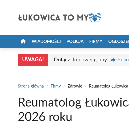
Przejdź
do
treści
WIADOMOŚCI
POLICJA
FIRMY
OGŁOSZE
UWAGA!
Dołącz do nowej grupy
Łuko
Strona główna
/
Firmy
/
Zdrowie
/
Reumatolog Łukowica 
Reumatolog Łukowica
2026 roku