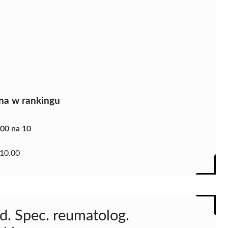
na w rankingu
.00 na 10
10.00
d. Spec. reumatolog.