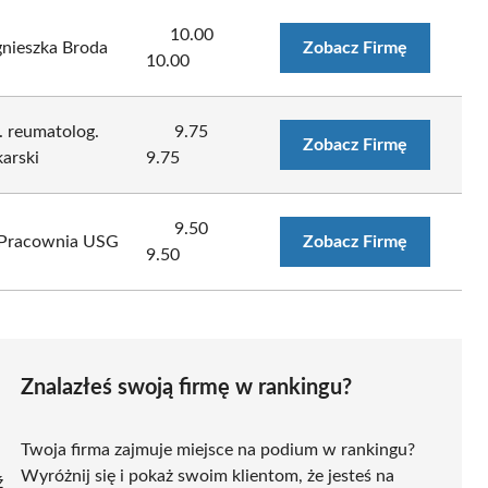
10.00
gnieszka Broda
Zobacz Firmę
10.00
. reumatolog.
9.75
Zobacz Firmę
karski
9.75
9.50
a Pracownia USG
Zobacz Firmę
9.50
Znalazłeś swoją firmę w rankingu?
Twoja firma zajmuje miejsce na podium w rankingu?
Wyróżnij się i pokaż swoim klientom, że jesteś na
ź