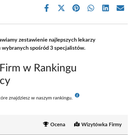
Share
Share
Share
Share
Share
Share
on
on
on
on
on
on
Facebook
X
Pinterest
WhatsApp
LinkedIn
Email
(Twitter)
wiamy zestawienie najlepszych lekarzy
wybranych spośród 3 specjalistów.
 Firm w Rankingu
cy
które znajdziesz w naszym rankingu.
Ocena
Wizytówka Firmy