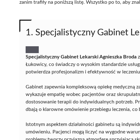
zanim trafiły na poniższą listę. Wszystko po to, aby z
1. Specjalistyczny Gabinet L
Specjalistyczny Gabinet Lekarski Agnieszka Broda
z
Łukowicy, co świadczy o wysokim standardzie usług o
potwierdza profesjonalizm i efektywność w leczeni
Gabinet zapewnia kompleksową opiekę medyczną zaró
wykazuje empatię wobec pacjentów oraz skrupulatnie
dostosowanie terapii do indywidualnych potrzeb. Pr
dbają o klarowne omówienie przebiegu leczenia, co 
Istotnym aspektem działalności gabinetu są indywi
umówieniu. Pacjenci mogą liczyć na wygodne warunk
problemy tworzy przyjazną atmosferę sprzyjającą sku