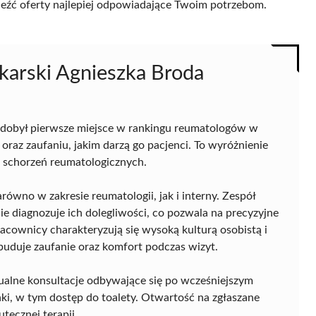
naleźć oferty najlepiej odpowiadające Twoim potrzebom.
ekarski Agnieszka Broda
dobył pierwsze miejsce w rankingu reumatologów w
raz zaufaniu, jakim darzą go pacjenci. To wyróżnienie
u schorzeń reumatologicznych.
wno w zakresie reumatologii, jak i interny. Zespół
 diagnozuje ich dolegliwości, co pozwala na precyzyjne
acownicy charakteryzują się wysoką kulturą osobistą i
buduje zaufanie oraz komfort podczas wizyt.
dualne konsultacje odbywające się po wcześniejszym
i, w tym dostęp do toalety. Otwartość na zgłaszane
tecznej terapii.