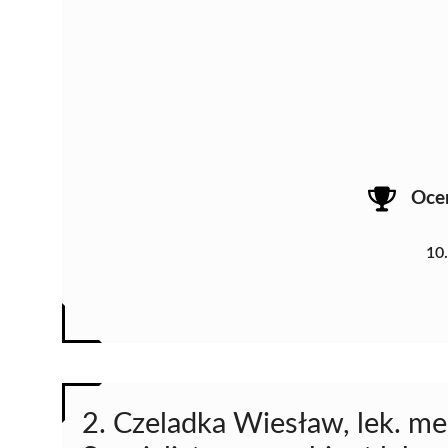
Oce
10
2. Czeladka Wiesław, lek. me