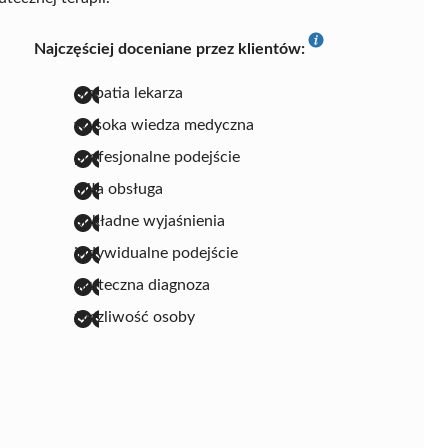
Najczęściej doceniane przez klientów:
empatia lekarza
wysoka wiedza medyczna
profesjonalne podejście
miła obsługa
dokładne wyjaśnienia
indywidualne podejście
skuteczna diagnoza
życzliwość osoby