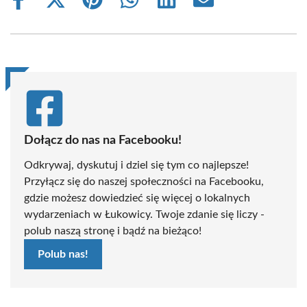
Share
Share
Share
Share
Share
Share
on
on
on
on
on
on
Facebook
X
Pinterest
WhatsApp
LinkedIn
Email
(Twitter)
Dołącz do nas na Facebooku!
Odkrywaj, dyskutuj i dziel się tym co najlepsze!
Przyłącz się do naszej społeczności na Facebooku,
gdzie możesz dowiedzieć się więcej o lokalnych
wydarzeniach w Łukowicy. Twoje zdanie się liczy -
polub naszą stronę i bądź na bieżąco!
Polub nas!