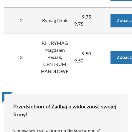
9.75
2
Rymag Druk
Zobacz
9.75
P.H. RYMAG
Magdalen
9.50
3
Peciak,
Zobacz
9.50
CENTRUM
HANDLOWE
Przedsiębiorco! Zadbaj o widoczność swojej
firmy!
Chcesz wyróżnić firmę na tle konkurencji?