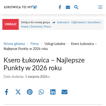
Przejdź
M
do
treści
Dołącz do nowej grupy
Łukowica - Ogłoszenia | Sprzedam |
UWAGA!
Kupię | Zamienię | Praca
Strona główna
/
Firmy
/
Usługi Lokalne
/
Ksero Łukowica –
Najlepsze Punkty w 2026 roku
Ksero Łukowica – Najlepsze
Punkty w 2026 roku
Data dodania:
1 sierpnia 2026 r.
Share
Share
Share
Share
Share
Share
on
on
on
on
on
on
Facebook
X
Pinterest
WhatsApp
LinkedIn
Email
(Twitter)